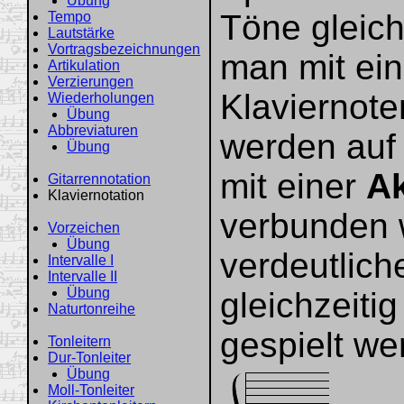
Übung
Töne gleich
Tempo
Lautstärke
Vortragsbezeichnungen
man mit ein
Artikulation
Verzierungen
Klaviernote
Wiederholungen
Übung
Abbreviaturen
werden auf 
Übung
mit einer
A
Gitarrennotation
Klaviernotation
verbunden 
Vorzeichen
Übung
verdeutlich
Intervalle I
Intervalle II
Übung
gleichzeiti
Naturtonreihe
gespielt we
Tonleitern
Dur-Tonleiter
Übung
Moll-Tonleiter