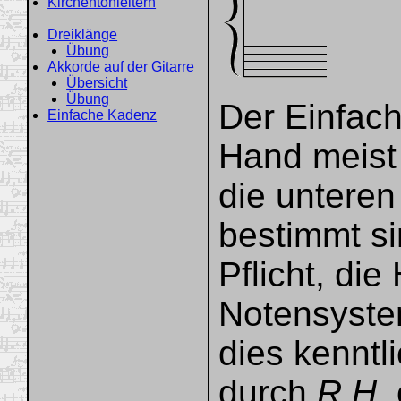
Kirchentonleitern
Dreiklänge
Übung
Akkorde auf der Gitarre
Übersicht
Übung
Der Einfach
Einfache Kadenz
Hand meist 
die unteren
bestimmt si
Pflicht, di
Notensyste
dies kenntl
durch
R.H.