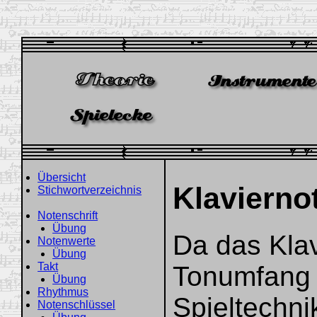
Übersicht
Klavierno
Stichwortverzeichnis
Notenschrift
Übung
Da das Kla
Notenwerte
Übung
Takt
Tonumfang 
Übung
Rhythmus
Spieltechni
Notenschlüssel