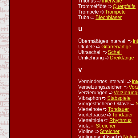
Tritonus
Intervalle
Trommelflöte
Querpfeife
Trompete
Trompete
Tuba
Blechbläser
U
Übermäßiges Intervall
In
Ukulele
Gitarrenartige
Ultraschall
Schall
Umkehrung
Dreiklänge
V
Vermindertes Intervall
Int
Versetzungszeichen
Vor
Verzierungen
Verzierun
Vibraphon
Stabspiele
Viergestrichene Oktave
N
Viertelnote
Tondauer
Viertelpause
Tondauer
Vierteltriole
Rhythmus
Viola
Streicher
Violine
Streicher
Violinenschlüssel
Notens