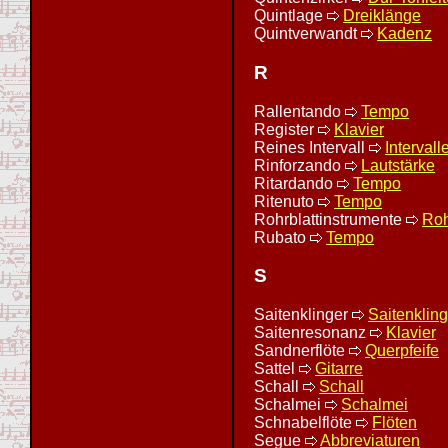
Quintlage
Dreiklänge
Quintverwandt
Kadenz
R
Rallentando
Tempo
Register
Klavier
Reines Intervall
Intervall
Rinforzando
Lautstärke
Ritardando
Tempo
Ritenuto
Tempo
Rohrblattinstrumente
Roh
Rubato
Tempo
S
Saitenklinger
Saitenkling
Saitenresonanz
Klavier
Sandnerflöte
Querpfeife
Sattel
Gitarre
Schall
Schall
Schalmei
Schalmei
Schnabelflöte
Flöten
Segue
Abbreviaturen