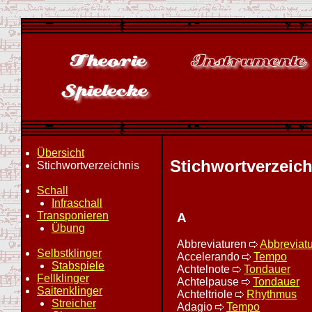
Übersicht
Stichwortverzeic
Stichwortverzeichnis
Schall
Infraschall
Transponieren
A
Übung
Abbreviaturen
Abbreviat
Selbstklinger
Accelerando
Tempo
Stabspiele
Achtelnote
Tondauer
Fellklinger
Achtelpause
Tondauer
Saitenklinger
Achteltriole
Rhythmus
Streicher
Adagio
Tempo