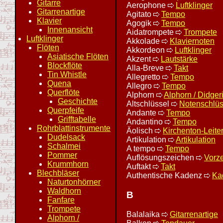
Gitarre
Aerophone
Luftklinger
Gitarrenartige
Agitato
Tempo
Klavier
Agogik
Tempo
Innenansicht
Aidatrompete
Trompete
Luftklinger
Akkolade
Klaviernoten
Flöten
Akkordeon
Luftklinger
Asiatische Flöten
Akzent
Lautstärke
Blockflöte
Alla-Breve
Takt
Tin Whistle
Allegretto
Tempo
Quena
Allegro
Tempo
Querflöte
Alphorn
Alphorn / Didger
Geschichte
Altschlüssel
Notenschlüs
Querpfeife
Andante
Tempo
Grifftabelle
Andantino
Tempo
Rohrblattinstrumente
Äolisch
Kirchenton-Leite
Dudelsack
Artikulation
Artikulation
Schalmei
A tempo
Tempo
Pommer
Auflösungszeichen
Vorz
Krummhorn
Auftakt
Takt
Blechbläser
Authentische Kadenz
Ka
Naturtonhörner
Waldhorn
B
Fanfare
Trompete
Balalaika
Gitarrenartige
Alphorn /