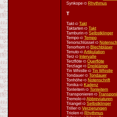
Synkope
Rhythmus
T
Takt
Takt
Taktarten
Takt
Tamburin
Selbstklinger
Tempo
Tempo
Tenorschlüssel
Notensch
Tenorhorn
Blechbläser
Tenuto
Artikulation
Terz
Intervalle
Terzflöte
Querflöte
Terzlage
Dreiklänge
Tin Whistle
Tin Whistle
Tondauer
Tondauer
Tonhöhe
Notenschrift
Tonika
Kadenz
Tonleitern
Tonleitern
Transponieren
Transpon
Tremolo
Abbreviaturen
Triangel
Selbstklinger
Triller
Verzierungen
Triolen
Rhythmus