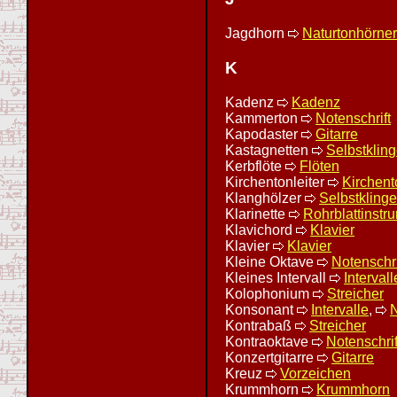
Jagdhorn
Naturtonhörne
K
Kadenz
Kadenz
Kammerton
Notenschrift
Kapodaster
Gitarre
Kastagnetten
Selbstkling
Kerbflöte
Flöten
Kirchentonleiter
Kirchent
Klanghölzer
Selbstklinge
Klarinette
Rohrblattinstr
Klavichord
Klavier
Klavier
Klavier
Kleine Oktave
Notenschri
Kleines Intervall
Intervall
Kolophonium
Streicher
Konsonant
Intervalle
,
N
Kontrabaß
Streicher
Kontraoktave
Notenschrif
Konzertgitarre
Gitarre
Kreuz
Vorzeichen
Krummhorn
Krummhorn