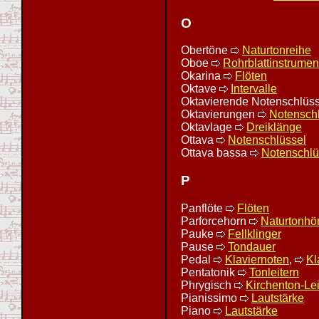
O
Obertöne
Naturtonreihe
Oboe
Rohrblattinstrumen
Okarina
Flöten
Oktave
Intervalle
Oktavierende Notenschlüs
Oktavierungen
Notensch
Oktavlage
Dreiklänge
Ottava
Notenschlüssel
Ottava bassa
Notenschlü
P
Panflöte
Flöten
Parforcehorn
Naturtonhö
Pauke
Fellklinger
Pause
Tondauer
Pedal
Klaviernoten
,
Kl
Pentatonik
Tonleitern
Phrygisch
Kirchenton-Lei
Pianissimo
Lautstärke
Piano
Lautstärke