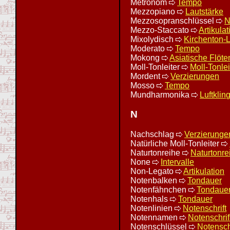
Metronom
Tempo
Mezzopiano
Lautstärke
Mezzosopranschlüssel
N
Mezzo-Staccato
Artikulat
Mixolydisch
Kirchenton-L
Moderato
Tempo
Mokong
Asiatische Flöte
Moll-Tonleiter
Moll-Tonlei
Mordent
Verzierungen
Mosso
Tempo
Mundharmonika
Luftklin
N
Nachschlag
Verzierunge
Natürliche Moll-Tonleiter
Naturtonreihe
Naturtonre
None
Intervalle
Non-Legato
Artikulation
Notenbalken
Tondauer
Notenfähnchen
Tondaue
Notenhals
Tondauer
Notenlinien
Notenschrift
Notennamen
Notenschrif
Notenschlüssel
Notenschr