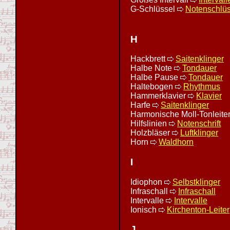
G-Schlüssel
Notenschlüs
H
Hackbrett
Saitenklinger
Halbe Note
Tondauer
Halbe Pause
Tondauer
Haltebogen
Rhythmus
Hammerklavier
Klavier
Harfe
Saitenklinger
Harmonische Moll-Tonleite
Hilfslinien
Notenschrift
Holzbläser
Luftklinger
Horn
Waldhorn
I
Idiophon
Selbstklinger
Infraschall
Infraschall
Intervalle
Intervalle
Ionisch
Kirchenton-Leiter
J