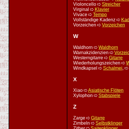
Violoncello
Streicher
Virginal
Klavier
Vivace
Tempo
Vollständige Kadenz
Ka
Vorzeichen
Vorzeichen
W
Waldhorn
Waldhorn
Warnakzidenzien
Vorzei
Westerngitarre
Gitarre
Wiederholungszeichen
W
Windkapsel
Schalmei
,
X
Xiao
Asiatische Flöten
Xylophon
Stabspiele
Z
Zarge
Gitarre
Zimbeln
Selbstklinger
Zither
Saitenklinger