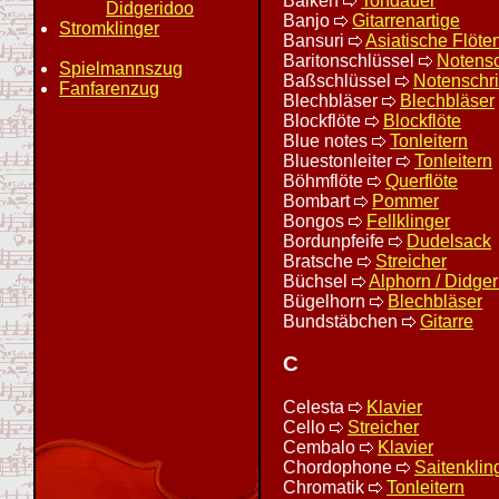
Balken
Tondauer
Didgeridoo
Banjo
Gitarrenartige
Stromklinger
Bansuri
Asiatische Flöte
Baritonschlüssel
Notensc
Spielmannszug
Baßschlüssel
Notenschri
Fanfarenzug
Blechbläser
Blechbläser
Blockflöte
Blockflöte
Blue notes
Tonleitern
Bluestonleiter
Tonleitern
Böhmflöte
Querflöte
Bombart
Pommer
Bongos
Fellklinger
Bordunpfeife
Dudelsack
Bratsche
Streicher
Büchsel
Alphorn / Didge
Bügelhorn
Blechbläser
Bundstäbchen
Gitarre
C
Celesta
Klavier
Cello
Streicher
Cembalo
Klavier
Chordophone
Saitenklin
Chromatik
Tonleitern