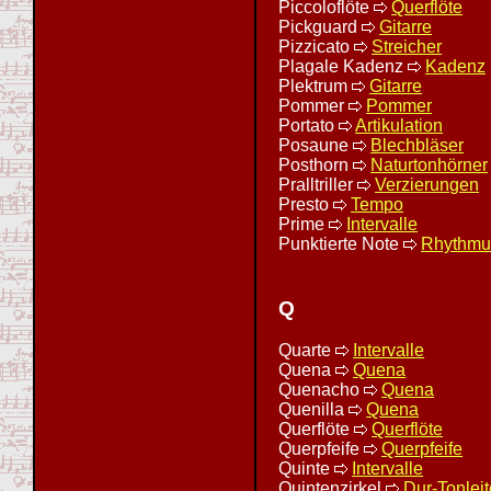
Piccoloflöte
Querflöte
Pickguard
Gitarre
Pizzicato
Streicher
Plagale Kadenz
Kadenz
Plektrum
Gitarre
Pommer
Pommer
Portato
Artikulation
Posaune
Blechbläser
Posthorn
Naturtonhörner
Pralltriller
Verzierungen
Presto
Tempo
Prime
Intervalle
Punktierte Note
Rhythmu
Q
Quarte
Intervalle
Quena
Quena
Quenacho
Quena
Quenilla
Quena
Querflöte
Querflöte
Querpfeife
Querpfeife
Quinte
Intervalle
Quintenzirkel
Dur-Tonleit