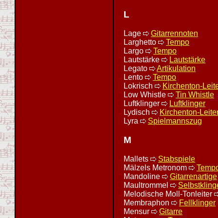
L
Lage
Gitarrennoten
Larghetto
Tempo
Largo
Tempo
Lautstärke
Lautstärke
Legato
Artikulation
Lento
Tempo
Lokrisch
Kirchenton-Leit
Low Whistle
Tin Whistle
Luftklinger
Luftklinger
Lydisch
Kirchenton-Leite
Lyra
Spielmannszug
M
Mallets
Stabspiele
Mälzels Metronom
Temp
Mandoline
Gitarrenartige
Maultrommel
Selbstkling
Melodische Moll-Tonleiter
Membraphon
Fellklinger
Mensur
Gitarre