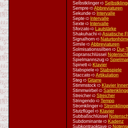
Selbstklinger
Selbstkling
Sempre
Abbreviaturen
Sekunde
Intervalle
Septe
Intervalle
Sexte
Intervalle
Sforzato
Lautstärke
Shakuhachi
Asiatische F
Signalhorn
Naturtonhörn
Simile
Abbreviaturen
Solmisationssilben
Dur-T
Sopranschlüssel
Notenschl
Spielmannszug
Spielma
Spinett
Klavier
Stabspiele
Stabspiele
Staccato
Artikulation
Steg
Gitarre
Stimmstock
Klavier Inne
Stimmwirbel
Saitenkling
Streicher
Streicher
Stringendo
Tempo
Stromklinger
Stromklinge
Stutzflügel
Klavier
Subbaßschlüssel
Notensch
Subdominante
Kadenz
Subkontraoktave
Notensc