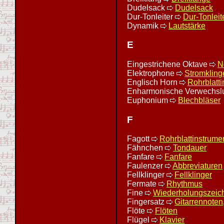
Dudelsack
Dudelsack
Dur-Tonleiter
Dur-Tonleit
Dynamik
Lautstärke
E
Eingestrichene Oktave
N
Elektrophone
Stromkling
Englisch Horn
Rohrblatt
Enharmonische Verwechs
Euphonium
Blechbläser
F
Fagott
Rohrblattinstrume
Fähnchen
Tondauer
Fanfare
Fanfare
Faulenzer
Abbreviaturen
Fellklinger
Fellklinger
Fermate
Rhythmus
Fine
Wiederholungszeic
Fingersatz
Gitarrennoten
Flöte
Flöten
Flügel
Klavier