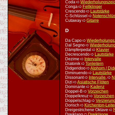
Coda
Wiederholungszei
Conga
Fellklinger
Crescendo
Lautstärke
C-Schlüssel
Notenschlüs
Cutaway
Gitarre
D
Da Capo
Wiederholungs
Dal Segno
Wiederholun
Dämpferpedal
Klavier
Decrescendo
Lautstärke
Dezime
Intervalle
Diatonik
Tonleitern
Didgeridoo
Alphorn / Did
Diminuendo
Lautstärke
Dissonant
Intervalle
,
N
Dizi
Asiatische Flöten
Dominante
Kadenz
Doppel-B
Vorzeichen
Doppelkreuz
Vorzeichen
Doppelschlag
Verzierun
Dorisch
Kirchenton-Leite
Dreigestrichene Oktave
Dreiklang
Dreiklänge