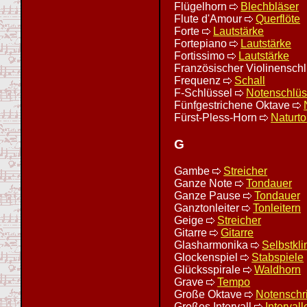
Flügelhorn
Blechbläser
Flute d'Amour
Querflöte
Forte
Lautstärke
Fortepiano
Lautstärke
Fortissimo
Lautstärke
Französischer Violinensch
Frequenz
Schall
F-Schlüssel
Notenschlüs
Fünfgestrichene Oktave
Fürst-Pless-Horn
Naturt
G
Gambe
Streicher
Ganze Note
Tondauer
Ganze Pause
Tondauer
Ganztonleiter
Tonleitern
Geige
Streicher
Gitarre
Gitarre
Glasharmonika
Selbstkli
Glockenspiel
Stabspiele
Glücksspirale
Waldhorn
Grave
Tempo
Große Oktave
Notenschri
Großes Intervall
Intervall